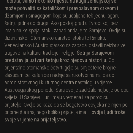
I doista, samo nekoliko mjesta na kugli zemaljskoj se
može pohvaliti sa katoličkom i pravoslavnom crkvom i
džamijom i sinagogom
koje su udaljene tek jednu laganu
šetnju jedna od druge. Ako postoji grad u Evropi koji bez
imalo muke spaja istok i zapad onda je to Sarajevo. Ovdje su
Bizantinsko i Otomansko carstvo istoka te Rimsko,
Venecijansko i Austrougarsko sa zapada, ostavili neizbrisive
tragove na kulturu, tradiciju i religiju.
Šetnja Sarajevom
predstavlja ustvari šetnju kroz njegovu historiju.
Od
orijentalne otomanske četvrti gdje su smještene brojne
slastičarnice, kafanice i radnje sa rukotvorinama, pa do
administrativnog i kulturnog centra nastalog u vrijeme
Austrougarskog perioda, Sarajevo je zadržalo najbolje od oba
svijeta. U Sarajevu ljudi imaju vremena i za porodicu i
prijatelje. Ovdje se kaže da se bogatstvo čovjeka ne mjeri po
onome šta ima, nego koliko prijatelja ima –
ovdje ljudi troše
svoje vrijeme na prijateljstvo.