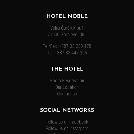
HOTEL NOBLE
Veliki Ćurčiluk br.1
71000 Sarajevo, BiH.
Tel/Fax. +387 33 233 178
Tel. +387 33 447 255
THE HOTEL
Room Reservation
Our Location
Contact us
SOCIAL NETWORKS
Follow us on Facebook
Follow us on Instagram