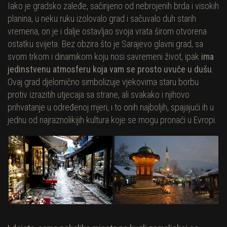
Iako je gradsko zaleđe, sačinjeno od nebrojenih brda i visokih
planina, u neku ruku izolovalo grad i sačuvalo duh starih
vremena, on je i dalje ostavljao svoja vrata širom otvorena
ostatku svijeta. Bez obzira što je Sarajevo glavni grad, sa
svom trkom i dinamikom koju nosi savremeni život, ipak
ima
jedinstvenu atmosferu koja vam se prosto uvuče u dušu
.
Ovaj grad djelomično simbolizuje vjekovima staru borbu
protiv izrazitih utjecaja sa strane, ali svakako i njihovo
prihvatanje u određenoj mjeri, i to onih najboljih, spajajući ih u
jednu od najraznolikijih kultura koje se mogu pronaći u Evropi.